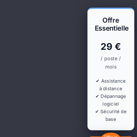
Offre
Essentielle
29 €
/ poste /
mois
✔ Assistance
à distance
✔ Dépannage
logiciel
✔ Sécurité de
base
Offre la