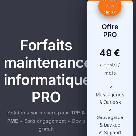
plus
choisie
Offre
PRO
Forfaits
49 €
maintenance
/ poste /
mois
informatique
✔
PRO
Messageries
& Outlook
✔
Solutions sur mesure pour
TPE &
Sauvegarde
PME
• Sans engagement • Devis
& backup
gratuit
✔ Support