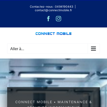
Passer
Contactez-nous : 0494190443
|
au
contact@connectmobile.fr
contenu
Facebook
Instagram
Aller à...
CONNECT MOBILE • MAINTENANCE &