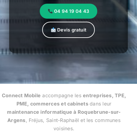
04 94 19 04 43
Devis gratuit
Connect Mobile
accompagne les
entreprises, TPE,
PME, commerces et cabinets
dans leur
maintenance informatique à Roquebrune-sur-
Argens
, Fréjus, Saint-Raphaël et les communes
voisines.