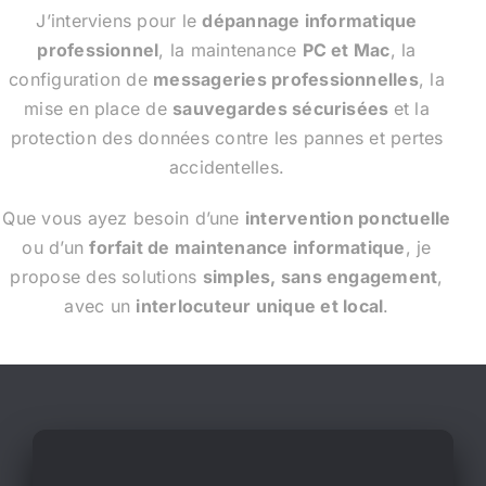
J’interviens pour le
dépannage informatique
professionnel
, la maintenance
PC et Mac
,
la
configuration de
messageries professionnelles
, la
mise en place de
sauvegardes sécurisées
et la
protection des données contre les pannes et pertes
accidentelles.
Que vous ayez besoin d’une
intervention ponctuelle
ou d’un
forfait de maintenance informatique
,
je
propose des solutions
simples, sans engagement
,
avec un
interlocuteur unique et local
.